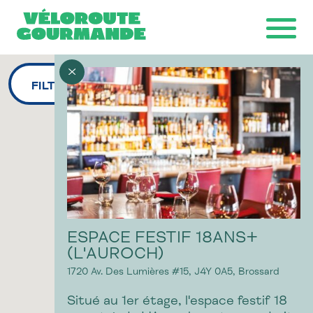
FILTRES
Télécharger la carte
Ride with GPS
Ondago
ESPACE FESTIF 18ANS+
(L'AUROCH)
1720 Av. Des Lumières #15,
J4Y 0A5,
Brossard
Situé au 1er étage, l'espace festif 18