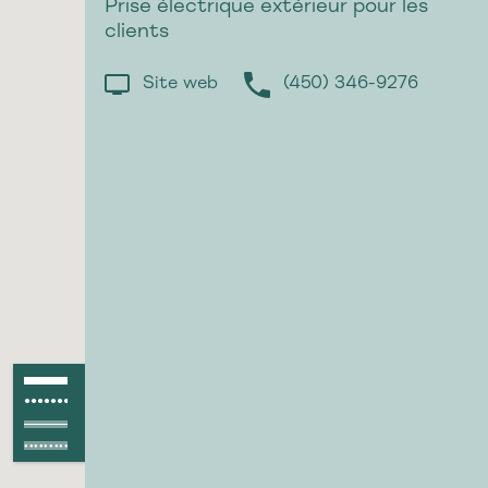
Prise électrique extérieur pour les
clients
Site web
(450) 346-9276
Piste asphaltée
●●●●●●●●●●●●
Piste non asphaltée
Route asphaltée
Route non asphaltée
●●●●●●●●●●●●●●●●