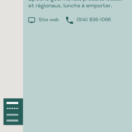
et régionaux, lunchs à emporter.
Site web
(514) 836-1066
Piste asphaltée
●●●●●●●●●●●●
Piste non asphaltée
Route asphaltée
Route non asphaltée
●●●●●●●●●●●●●●●●