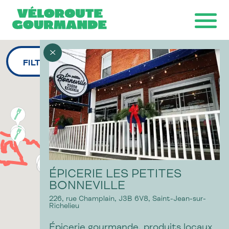
FILTRES
Télécharger la carte
Ride with GPS
Ondago
ÉPICERIE LES PETITES
BONNEVILLE
226, rue Champlain,
J3B 6V8,
Saint-Jean-sur-
Richelieu
Épicerie gourmande, produits locaux